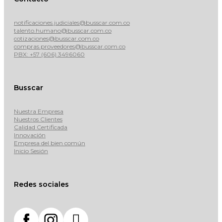
notificaciones.judiciales@busscar.com.co
talento.humano@busscar.com.co
cotizaciones@busscar.com.co
compras.proveedores@busscar.com.co
PBX: +57 (606) 3496060
Busscar
Nuestra Empresa
Nuestros Clientes
Calidad Certificada
Innovación
Empresa del bien común
Inicio Sesión
Redes sociales