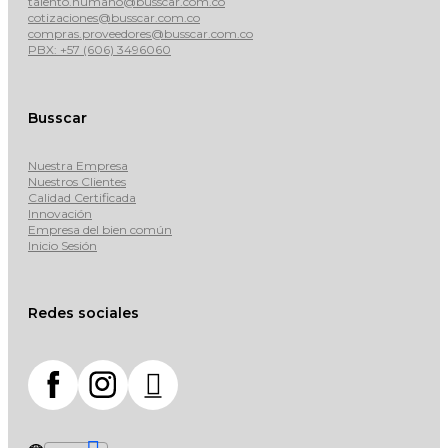
talento.humano@busscar.com.co
cotizaciones@busscar.com.co
compras.proveedores@busscar.com.co
PBX: +57 (606) 3496060
Busscar
Nuestra Empresa
Nuestros Clientes
Calidad Certificada
Innovación
Empresa del bien común
Inicio Sesión
Redes sociales