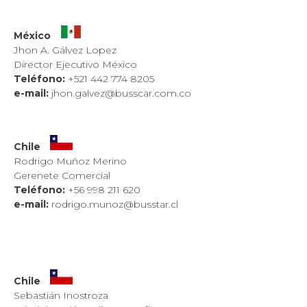
México
Jhon A. Gálvez Lopez
Director Ejecutivo México
Teléfono:
+521 442 774 8205
e-mail:
jhon.galvez@busscar.com.co
Chile
Rodrigo Muñoz Merino
Gerenete Comercial
Teléfono:
+56 998 211 620
e-mail:
rodrigo.munoz@busstar.cl
Chile
Sebastián Inostroza