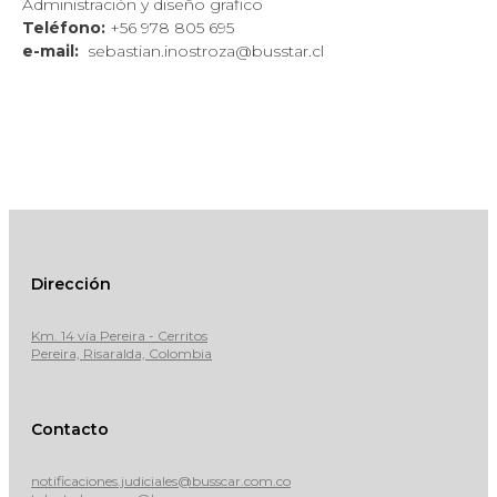
Administración y diseño grafico
Teléfono:
+56 978 805 695
e-mail:
sebastian.inostroza@busstar.cl
Dirección
Km. 14 vía Pereira - Cerritos
Pereira, Risaralda, Colombia
Contacto
notificaciones.judiciales@busscar.com.co