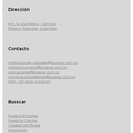
Dirección
Km. 14 vía Pereira - Cerritos
Pereira, Risaralda, Colombia
Contacto
notificaciones.judiciales@busscar.com.co
talento.humano@busscar.com.co
cotizaciones@busscar.com.co
compras.proveedores@busscar.com.co
PBX: +57 (606) 3496060
Busscar
Nuestra Empresa
Nuestros Clientes
Calidad Certificada
Innovación