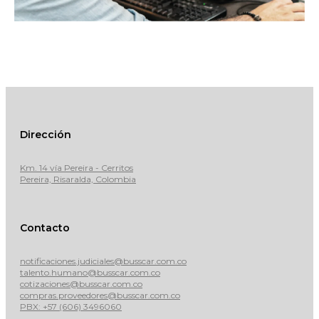
Dirección
Km. 14 vía Pereira - Cerritos
Pereira, Risaralda, Colombia
Contacto
notificaciones.judiciales@busscar.com.co
talento.humano@busscar.com.co
cotizaciones@busscar.com.co
compras.proveedores@busscar.com.co
PBX: +57 (606) 3496060