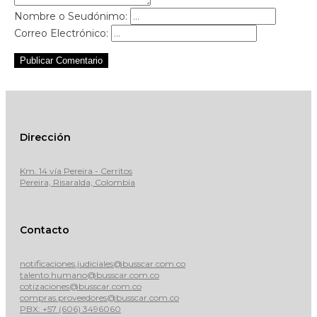
Nombre o Seudónimo:
Correo Electrónico:
Publicar Comentario
Dirección
Km. 14 vía Pereira - Cerritos
Pereira, Risaralda, Colombia
Contacto
notificaciones.judiciales@busscar.com.co
talento.humano@busscar.com.co
cotizaciones@busscar.com.co
compras.proveedores@busscar.com.co
PBX: +57 (606) 3496060