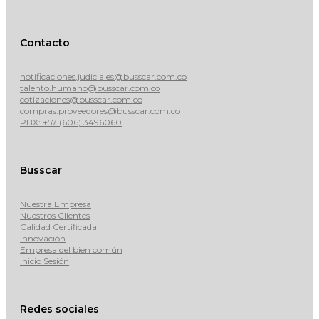
Contacto
notificaciones.judiciales@busscar.com.co
talento.humano@busscar.com.co
cotizaciones@busscar.com.co
compras.proveedores@busscar.com.co
PBX: +57 (606) 3496060
Busscar
Nuestra Empresa
Nuestros Clientes
Calidad Certificada
Innovación
Empresa del bien común
Inicio Sesión
Redes sociales