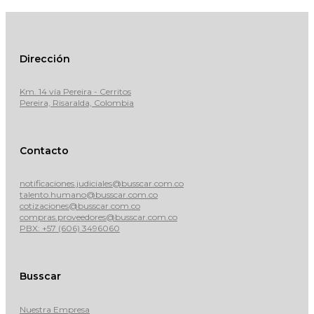
Dirección
Km. 14 vía Pereira - Cerritos
Pereira, Risaralda, Colombia
Contacto
notificaciones.judiciales@busscar.com.co
talento.humano@busscar.com.co
cotizaciones@busscar.com.co
compras.proveedores@busscar.com.co
PBX: +57 (606) 3496060
Busscar
Nuestra Empresa