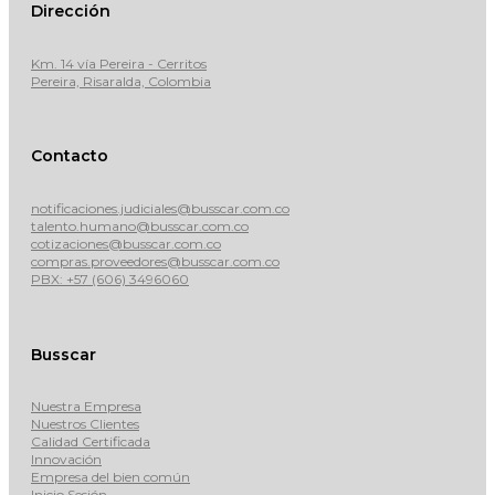
Dirección
Km. 14 vía Pereira - Cerritos
Pereira, Risaralda, Colombia
Contacto
notificaciones.judiciales@busscar.com.co
talento.humano@busscar.com.co
cotizaciones@busscar.com.co
compras.proveedores@busscar.com.co
PBX: +57 (606) 3496060
Busscar
Nuestra Empresa
Nuestros Clientes
Calidad Certificada
Innovación
Empresa del bien común
Inicio Sesión