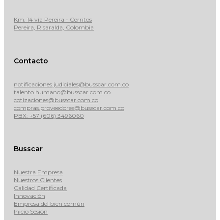
Km. 14 vía Pereira - Cerritos
Pereira, Risaralda, Colombia
Contacto
notificaciones.judiciales@busscar.com.co
talento.humano@busscar.com.co
cotizaciones@busscar.com.co
compras.proveedores@busscar.com.co
PBX: +57 (606) 3496060
Busscar
Nuestra Empresa
Nuestros Clientes
Calidad Certificada
Innovación
Empresa del bien común
Inicio Sesión