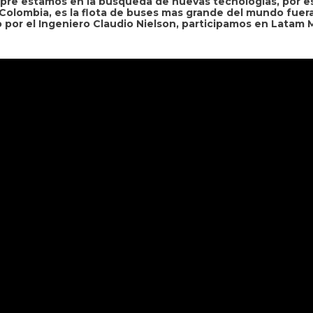
pre estamos en la búsqueda de nuevas tecnologías, por e
 Colombia, es la flota de buses mas grande del mundo fuera 
 por el Ingeniero Claudio Nielson, participamos en Latam M