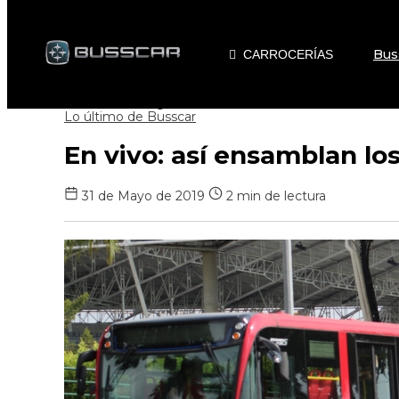
Bus
CARROCERÍAS
Volver al blog
Lo último de Busscar
En vivo: así ensamblan l
31 de Mayo de 2019
2 min de lectura