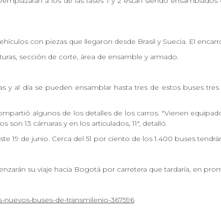
emplazarán a los de las fases 1 y 2 están siendo ensamblados est
ehículos con piezas que llegaron desde Brasil y Suecia. El en
nturas, sección de corte, área de ensamble y armado.
s y al día se pueden ensamblar hasta tres de estos buses tres 
ompartió algunos de los detalles de los carros. "Vienen equip
os son 13 cámaras y en los articulados, 11", detalló.
 19 de junio. Cerca del 51 por ciento de los 1.400 buses tendrán
nzarán su viaje hacia Bogotá por carretera que tardaría, en prom
-nuevos-buses-de-transmilenio-367596