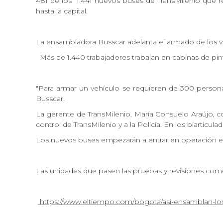
481 de los 1.441 nuevos buses de TransMilenio que re
hasta la capital.
La ensambladora Busscar adelanta el armado de los v
Más de 1.440 trabajadores trabajan en cabinas de pi
"Para armar un vehículo se requieren de 300 persona
Busscar.
La gerente de TransMilenio, María Consuelo Araújo, c
control de TransMilenio y a la Policía. En los biarticulad
Los nuevos buses empezarán a entrar en operación este
Las unidades que pasen las pruebas y revisiones come
https://www.eltiempo.com/bogota/asi-ensamblan-los