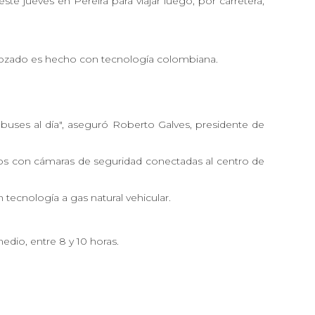
e jueves en Pereira para viajar luego, por carretera,
carrozado es hecho con tecnología colombiana.
buses al día", aseguró Roberto Galves, presidente de
ados con cámaras de seguridad conectadas al centro de
 tecnología a gas natural vehicular.
edio, entre 8 y 10 horas.