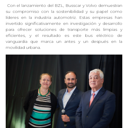
Con el lanzamiento del BZL, Busscar y Volvo demuestran
su compromiso con la sostenibilidad y su papel como
líderes en la industria automotriz. Estas empresas han
invertido significativamente en investigación y desarrollo
para ofrecer soluciones de transporte más limpias y
eficientes, y el resultado es este bus eléctrico de
vanguardia que marca un antes y un después en la
movilidad urbana.