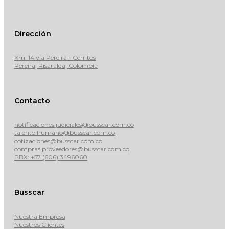
Dirección
Km. 14 vía Pereira - Cerritos
Pereira, Risaralda, Colombia
Contacto
notificaciones.judiciales@busscar.com.co
talento.humano@busscar.com.co
cotizaciones@busscar.com.co
compras.proveedores@busscar.com.co
PBX: +57 (606) 3496060
Busscar
Nuestra Empresa
Nuestros Clientes